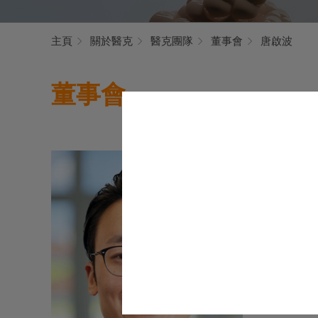
主頁
關於醫克
醫克團隊
董事會
唐啟波
董事會
唐啟波
隊，管
地區內多家
唐先生在
2019
夥人俱