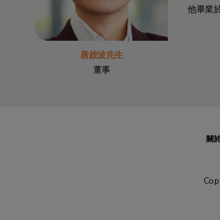
他畢業
唐啟波先生
董事
關
Co