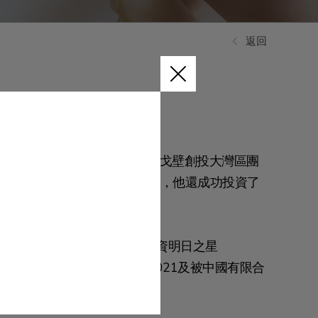
返回
技初創企業的經驗。他負責帶領戈壁創投大灣區團
并作為其唯一合作夥伴。 此外，他還成功投資了
imoca Brands及 WeLab。
投資人2017”、”全球25位風險投資明日之星
er雜誌評選為亞洲最具影響力人士2021及被中國有限合