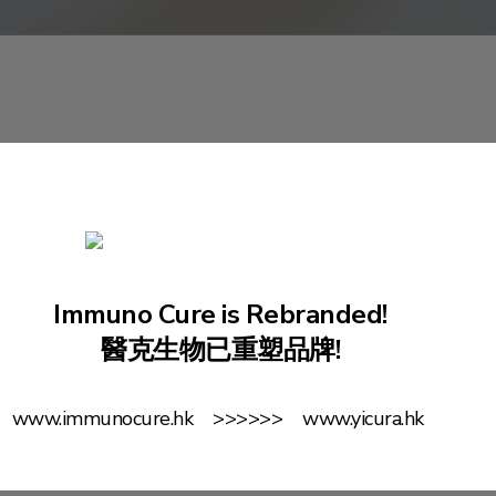
先生是戈壁創投的管理合夥人，他擁有約15年投資中國科
理多個基金，其中一些與阿里巴巴創業者基金有緊密關係，
Immuno Cure is Rebranded!
獨角獸公司，包括Airwallex、AutoX、Amber Group、An
醫克生物已重塑品牌!
業界屢獲殊榮，先後獲得”Silicon Dragon年度最佳風險
“、“全球10位新銳領袖2020” 的榮譽稱號。 他還被Tatl
www.immunocure.hk >>>>>> www.yicura.hk
樂部評選為中國有影響力的20位頂尖私募股權投資者。