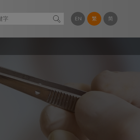
EN
繁
简