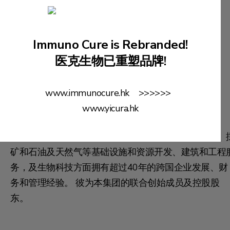
Immuno Cure is Rebranded!
医克生物已重塑品牌!
刘高原先生
(联合创始人)
www.immunocure.hk >>>>>>
副总裁
www.yicura.hk
刘先生在亚太地区的公路、铁路、港口、电力、电信、
矿和石油及天然气等基础设施和资源开发、建筑和工程
务，及生物科技方面拥有超过40年的跨国企业发展、财
务和管理经验。 彼为本集团的联合创始成员及控股股
东。