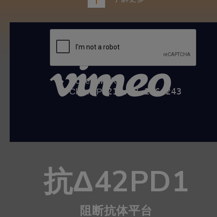
抗Δ42PD1
阻断抗体平台