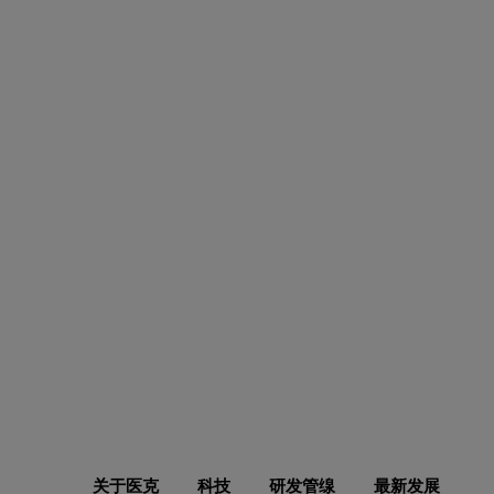
医克
医克生物集团是一家临床阶段的生物科技集团，总部位
香港科学园。医克生物致力于自主创新的核酸疫苗及抗
免疫疗法的研发，针对传染病、炎症、以及癌症。医克
物拥有三项技术平台:「PD-1增强型核酸疫苗平台」
「抗-Δ42PD1抗体平台」、以及「疫苗递药平台」。
了解更
关于医克
科技
研发管缐
最新发展