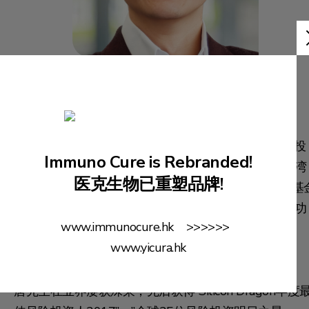
唐启波先生
董事
唐启波先生是戈壁创投的管理合伙人，他拥有约15年投
Immuno Cure is Rebranded!
资中国科技初创企业的经验。 他负责带领戈壁创投大湾
医克生物已重塑品牌!
区团队，管理多个基金，其中一些与阿里巴巴创业者基
有紧密关系，并作为其唯一合作伙伴。 此外，他还成功
www.immunocure.hk >>>>>>
投资了地区内多家独角兽公司，包括Airwallex、
www.yicura.hk
AutoX、Amber Group、Animoca Brands及 WeLab。
唐先生在业界屡获殊荣，先后获得”Silicon Dragon年度