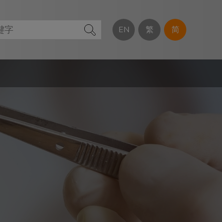
EN
繁
简