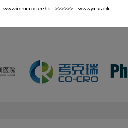
www.immunocure.hk >>>>>> www.yicura.hk