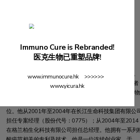
卫星辉博士
Immuno Cure is Rebranded!
技术部总监
医克生物已重塑品牌!
卫博士在生物技术行业拥有超过20年的研究管理经验。
www.immunocure.hk >>>>>>
他是首个兽用禽流感DNA疫苗在中国註册的主要研究者
www.yicura.hk
之一。卫博士于1991年毕业于纽约市立大学，取得生物
学士学位，并于1997年取得香港大学生物化学博士学
位。他从2001年至2004年在长江生命科技集团有限公
担任专案经理（股份代号：0775）；从2004年至2014
在格兰柏生化科技有限公司担任总经理。他拥有一系列
酸疫苗相关的专利及技术。他是一位连续创业家，于