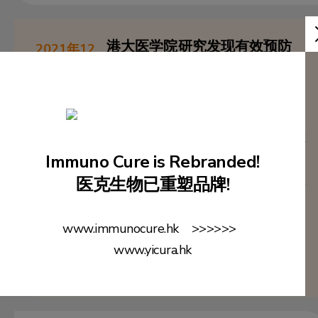
港大医学院研究发现有效预防
2021年12
新冠病毒鼻腔感染的疫苗方案
月19日
研究表明，PD1-受体结合域核酸疫
苗（PD1-RBD-DNA）初次免疫，再
联合以减活流感病毒为载体的喷鼻式
Immuno Cure is Rebranded!
疫苗（LAIV-HK68-RBD）加强免疫
的方案，在两种动物模型中均能产生
医克生物已重塑品牌!
最高滴度的唿吸道广谱中和抗体和肺
常驻杀伤性T 细胞，有效阻止新冠病
www.immunocure.hk >>>>>>
毒感染鼻腔
www.yicura.hk
了解更多