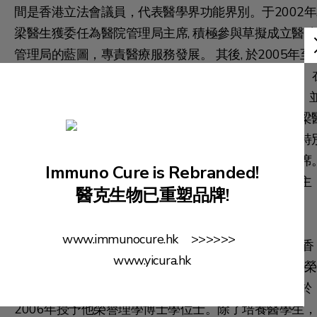
間是香港立法會議員，代表醫學界功能界別。于2002年
梁醫生獲委任為醫院管理局主席, 積極參與草擬成立醫院
管理局的藍圖，專責醫療服務發展。 其後, 於2005年至
2012年, 他擔任香港特別行政區行政會議非官守議員。 
2009年至2015年期間擔任香港大學校務委員會主席，
在任期內領導成立了位於深圳的香港大學深圳醫院。梁
生亦曾擔任標準工時委員會主席。其他公職包括香港特
行政區安老事務委員會主席、人類生殖科技管理局主席
Immuno Cure is Rebranded!
現任香港愛滋病基金會的主席及臨終關懷促進協會的主
醫克生物已重塑品牌!
席。
www.immunocure.hk >>>>>>
梁醫生畢在香港大學外科部門工作了16年，他現在是香
www.yicura.hk
港大學外科榮譽教授, 香港大學校董會成員和香港大學榮
譽院士。為表彰他對醫學界和香港社會的貢獻，港大於
2006年授予他榮譽理學博士學位士。除了培養醫學生，