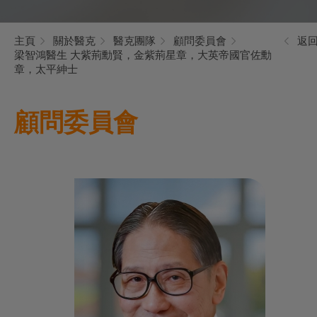
主頁
關於醫克
醫克團隊
顧問委員會
返
梁智鴻醫生 大紫荊勳賢，金紫荊星章，大英帝國官佐勳
章，太平紳士
顧問委員會