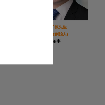
鄧子棟先生
(聯合創始人)
董事