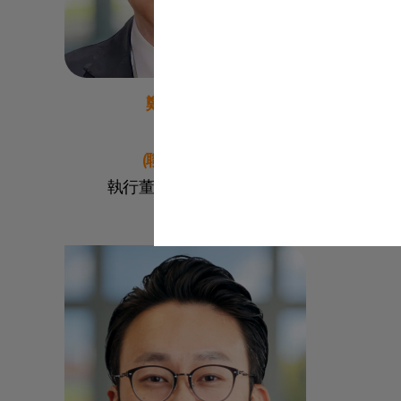
鄭淇德醫生
榮譽勳章
(聯合創始人)
執行董事兼董事會主席