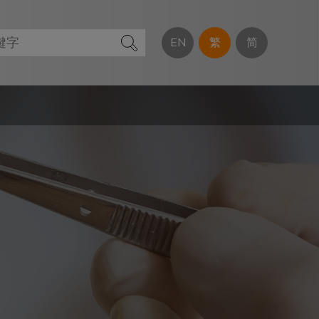
EN
繁
简