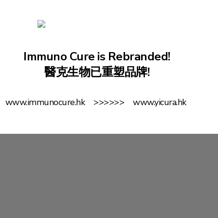
Immuno Cure is Rebranded!
金俠博士
醫克生物已重塑品牌!
(聯合創始人)
首席執行官
香港大學榮譽教授
www.immunocure.hk >>>>>> www.yicura.hk