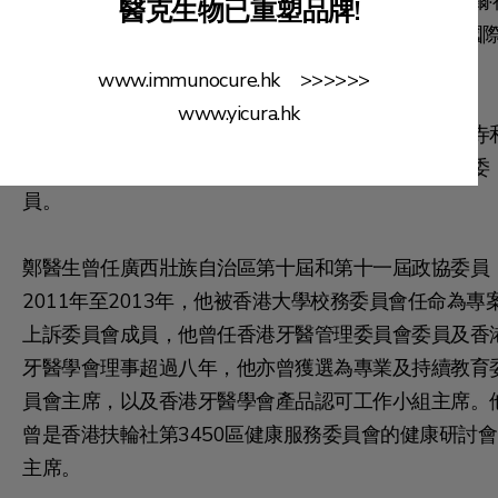
際牙科學院院士、國際牙科持續教育學院院士、皮埃爾·
醫克生物已重塑品牌!
查德學院院士和Academy of Dentistry International國
牙科學院院士。
www.immunocure.hk >>>>>>
www.yicura.hk
彼現為香港醫療專業人士協會副會長，他還擔任寶蓮寺
道教清松觀的顧問和香港聖雅各福群會衛生服務諮詢委
員。
鄭醫生曾任廣西壯族自治區第十屆和第十一屆政協委員
2011年至2013年，他被香港大學校務委員會任命為專
上訴委員會成員，他曾任香港牙醫管理委員會委員及香
牙醫學會理事超過八年，他亦曾獲選為專業及持續教育
員會主席，以及香港牙醫學會產品認可工作小組主席。
曾是香港扶輪社第3450區健康服務委員會的健康研討會
主席。