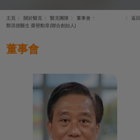
主頁
關於醫克
醫克團隊
董事會
返
鄭淇德醫生 榮譽勳章(聯合創始人)
董事會