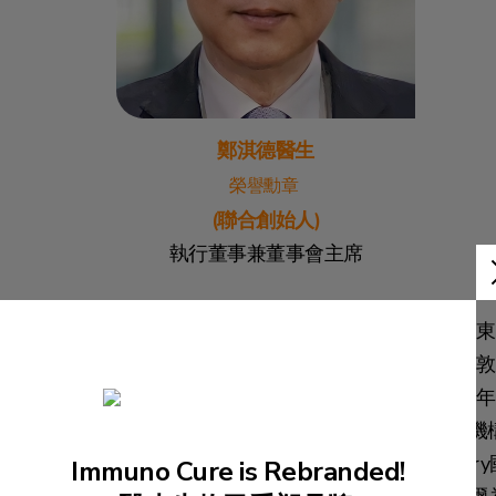
鄭淇德醫生
榮譽勳章
(聯合創始人)
執行董事兼董事會主席
鄭醫生，是私人執業牙科醫生。他于1981年于菲律賓東
方大學授予牙科博士，並于1986年被英國倫敦大學倫敦
醫學院授予實驗口腔病理學理學碩士。鄭醫生于2010年
獲香港特區政府授予榮譽勳章，他還被許多著名學術機
授予榮譽院士，包括:International College of Dentistr
Immuno Cure is Rebranded!