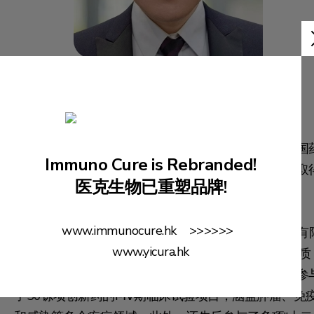
王垚先生
临床试验运营总监
王垚先生为本集团的临床试验运营总监。他毕业于中国
Immuno Cure is Rebranded!
科大学，获得药物制剂学士学位，后在南京医科大学取
医克生物已重塑品牌!
药物化学硕士学位。
www.immunocure.hk >>>>>>
王垚先生在药物临床CRO（北京考克瑞医药科技发展有
www.yicura.hk
公司）拥有超过10年的管理经验，专注于临床试验品质
管制体系优化、专案管理运营以及监查团队的管理。参
了50馀项创新药的I-Ⅳ期临床试验项目，涵盖肿瘤、免