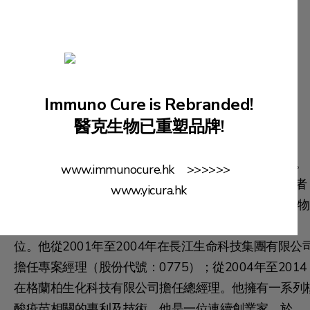
衛星輝博士
Immuno Cure is Rebranded!
技術部總監
醫克生物已重塑品牌!
衛博士在生物技術行業擁有超過20年的研究管理經驗。
www.immunocure.hk >>>>>>
他是首個獸用禽流感DNA疫苗在中國註冊的主要研究者
www.yicura.hk
之一。衛博士於1991年畢業於紐約市立大學，取得生物
學士學位，並於1997年取得香港大學生物化學博士學
位。他從2001年至2004年在長江生命科技集團有限公
擔任專案經理（股份代號：0775）；從2004年至2014
在格蘭柏生化科技有限公司擔任總經理。他擁有一系列
酸疫苗相關的專利及技術。他是一位連續創業家，於